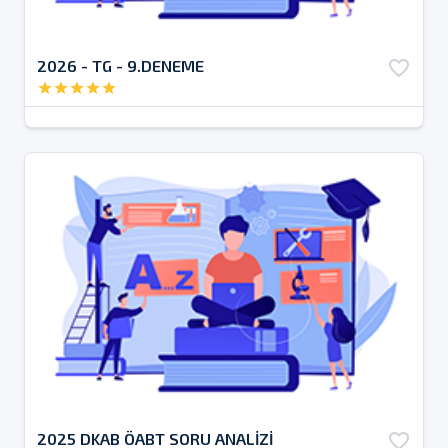
2026 - TG - 9.DENEME
favorite_border
star
star
star
star
star
2025 DKAB ÖABT SORU ANALİZİ
favorite_border