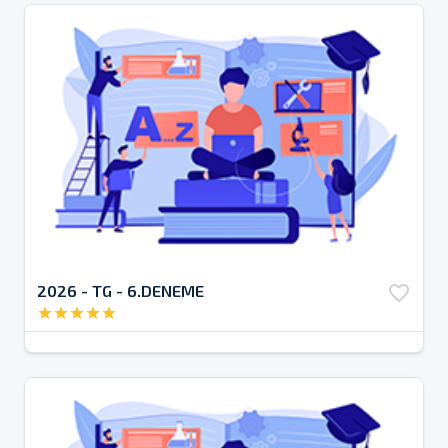
2026 - TG - 6.DENEME
favorite_border
star
star
star
star
star