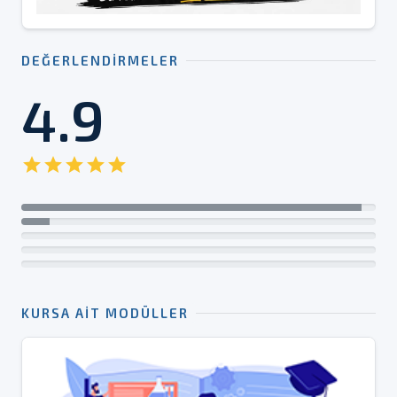
DEĞERLENDIRMELER
4.9
star
star
star
star
star
KURSA AIT MODÜLLER