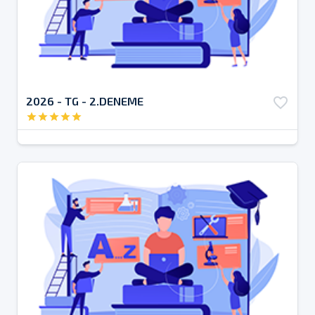
2026 - TG - 2.DENEME
favorite_border
star
star
star
star
star