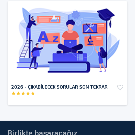
2026 - ÇIKABİLECEK SORULAR SON TEKRAR
favorite_border
star
star
star
star
star
Birlikte başaracağız