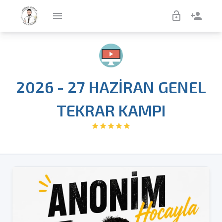
menu
lock_open
person_add
2026 - 27 HAZİRAN GENEL
TEKRAR KAMPI
star
star
star
star
star