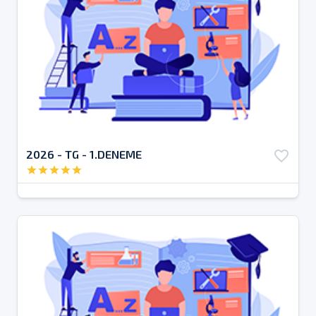
2026 - TG - 1.DENEME
favorite_border
star
star
star
star
star