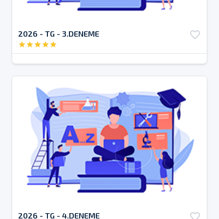
2026 - TG - 3.DENEME
favorite_border
star
star
star
star
star
2026 - TG - 4.DENEME
favorite_border