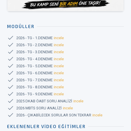
MODÜLLER
check
2026 - TG - 1.DENEME
incele
check
2026 - TG - 2.DENEME
incele
check
2026 - TG - 3.DENEME
incele
check
2026 - TG - 4.DENEME
incele
check
2026 - TG - 5.DENEME
incele
check
2026 - TG - 6.DENEME
incele
check
2026 - TG - 7.DENEME
incele
check
2026 - TG - 8.DENEME
incele
check
2026 - TG - 9.DENEME
incele
check
2025 DKAB ÖABT SORU ANALİZİ
incele
check
2026 MBTS SORU ANALİZİ
incele
check
2026 - ÇIKABİLECEK SORULAR SON TEKRAR
incele
EKLENENLER VIDEO EĞITIMLER