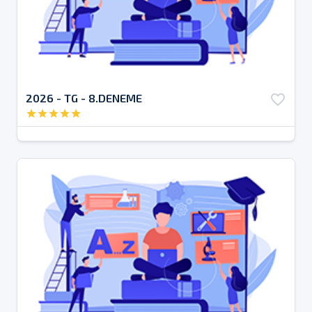
2026 - TG - 8.DENEME
favorite_border
star
star
star
star
star