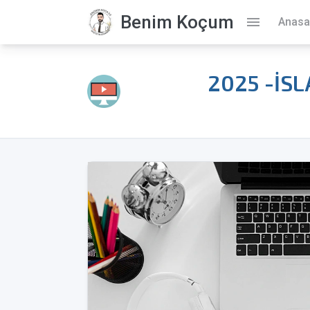
Benim Koçum
menu
Anasa
2025 -İS