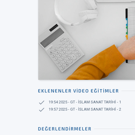
EKLENENLER VIDEO EĞITIMLER
check
19:54 2025 - GT - İSLAM SANAT TARİHİ - 1
check
19:57 2025 - GT - İSLAM SANAT TARİHİ - 2
DEĞERLENDIRMELER