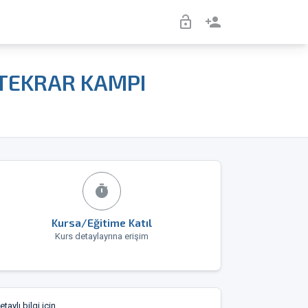
lock_open
person_add
 TEKRAR KAMPI
timer
Kursa/Eğitime Katıl
Kurs detaylayrına erişim
etaylı bilgi için